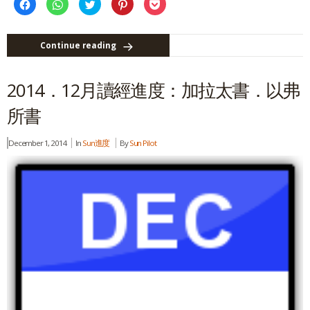
Click
Click
Click
Click
Click
to
to
to
to
to
share
share
share
share
share
on
on
on
on
on
Facebook
WhatsApp
Twitter
Pinterest
Pocket
(Opens
(Opens
(Opens
(Opens
(Opens
Continue reading
in
in
in
in
in
new
new
new
new
new
window)
window)
window)
window)
window)
2014．12月讀經進度：加拉太書．以弗
所書
December 1, 2014
In
Sun進度
By
Sun Pilot