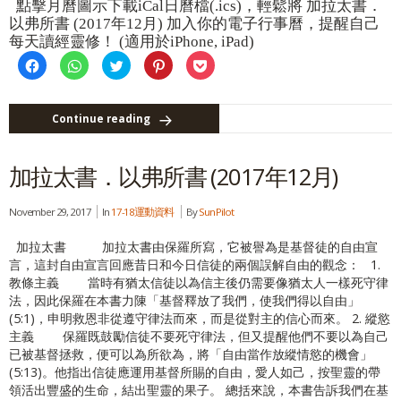
點擊月曆圖示下載iCal日曆檔(.ics)，輕鬆將 加拉太書．
以弗所書 (2017年12月) 加入你的電子行事曆，提醒自己
每天讀經靈修！ (適用於iPhone, iPad)
Click
Click
Click
Click
Click
to
to
to
to
to
share
share
share
share
share
on
on
on
on
on
Facebook
WhatsApp
Twitter
Pinterest
Pocket
(Opens
(Opens
(Opens
(Opens
(Opens
Continue reading
in
in
in
in
in
new
new
new
new
new
window)
window)
window)
window)
window)
加拉太書．以弗所書 (2017年12月)
November 29, 2017
In
17-18運動資料
By
Sun Pilot
加拉太書 加拉太書由保羅所寫，它被譽為是基督徒的自由宣
言，這封自由宣言回應昔日和今日信徒的兩個誤解自由的觀念： 1.
教條主義 當時有猶太信徒以為信主後仍需要像猶太人一樣死守律
法，因此保羅在本書力陳「基督釋放了我們，使我們得以自由」
(5:1)，申明救恩非從遵守律法而來，而是從對主的信心而來。 2. 縱慾
主義 保羅既鼓勵信徒不要死守律法，但又提醒他們不要以為自己
已被基督拯救，便可以為所欲為，將「自由當作放縱情慾的機會」
(5:13)。他指出信徒應運用基督所賜的自由，愛人如己，按聖靈的帶
領活出豐盛的生命，結出聖靈的果子。 總括來說，本書告訴我們在基