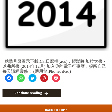
點擊月曆圖示下載iCal日曆檔(.ics)，輕鬆將 加拉太書 •
以弗所書 (2014年12月) 加入你的電子行事曆，提醒自己
每天讀經靈修！ (適用於iPhone, iPad)
Click
Click
Click
Click
Click
to
to
to
to
to
share
share
share
share
share
on
on
on
on
on
Facebook
WhatsApp
Twitter
Pinterest
Pocket
(Opens
(Opens
(Opens
(Opens
(Opens
Continue reading
in
in
in
in
in
new
new
new
new
new
window)
window)
window)
window)
window)
BACK TO TOP ^