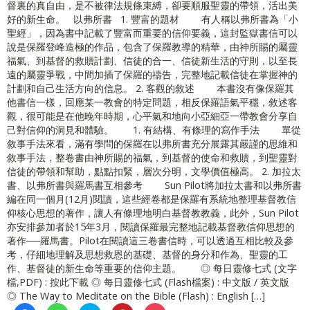
督裏的真自由，是不被律法規條束縛，卻要順服聖靈的帶領，活出美
好的新生命。 以弗所書 1. 豐富的題材 有人稱以弗所書為「小
聖經」，因為書中記載了豐富而重要的信仰要義，這封監獄書信可以
說是保羅登峰造極的作品，包含了保羅教導的精華，由神所賜的屬靈
福氣、到基督的救贖計劃、信徒的合一、信徒新生活的守則，以至長
遠的屬靈爭戰，中間加插了保羅的禱告，完整地記載信徒在掌握神的
計劃和自己生活方向的信息。 2. 客觀的敘述 本書沒有像保羅其
他書信一樣，回應某一教會的特定問題，相反保羅語氣平穩，敘述客
觀，很可能是在他晚年時期，心平氣和地向小亞細亞一帶教會分享自
己對信仰的洞見和體驗。 1. 有結構、有條理的寫作手法 單從
敘事手法來看，滿有學問的保羅在以弗所書充分展露其嚴謹的思維和
敘事手法，整卷書由神所賜的福氣，到基督的使命和救贖，到聖靈對
信徒的帶領和幫助，點點扣緊，層次分明，文學價值極高。 2. 加拉太
書、以弗所書與羅馬書互相參考 Sun Pilot將加拉太書和以弗所書
編在同一個月(12月)閱讀，這些經卷都是保羅有系統地整理基督教信
仰核心思想的著作，讓人有條理地明白基督教教義，此外，Sun Pilot
亦安排參加者於15年3月，閱讀保羅最完整地記載基督教信仰思想的
著作──羅馬書。Pilot在閱讀這三卷書信時，可以透過互相比較及參
考，仔細地理解及思想救恩的基礎、基督的身分和作為、聖靈的工
作、基督徒的新生命等重要的信仰主題。 ◎ 每日靈修七式 (文字
檔,PDF) : 按此下載 ◎ 每日靈修七式 (Flash檔案) : 中文版 / 英文版
◎ The Way to Meditate on the Bible (Flash) : English […]