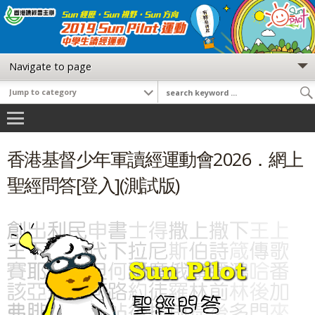
香港基督少年軍讀經運動會2026．網上
聖經問答[登入](測試版)