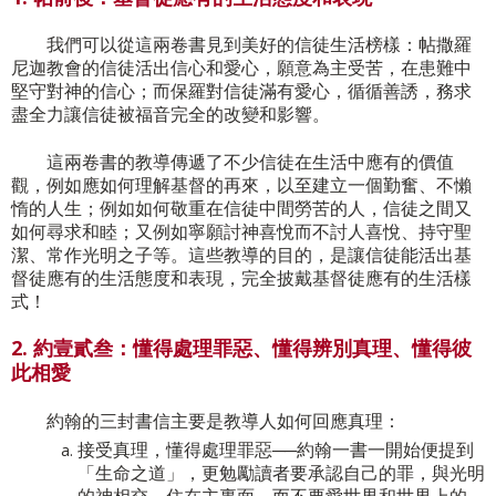
我們可以從這兩卷書見到美好的信徒生活榜樣：帖撒羅
尼迦教會的信徒活出信心和愛心，願意為主受苦，在患難中
堅守對神的信心；而保羅對信徒滿有愛心，循循善誘，務求
盡全力讓信徒被福音完全的改變和影響。
這兩卷書的教導傳遞了不少信徒在生活中應有的價值
觀，例如應如何理解基督的再來，以至建立一個勤奮、不懶
惰的人生；例如如何敬重在信徒中間勞苦的人，信徒之間又
如何尋求和睦；又例如寧願討神喜悅而不討人喜悅、持守聖
潔、常作光明之子等。這些教導的目的，是讓信徒能活出基
督徒應有的生活態度和表現，完全披戴基督徒應有的生活樣
式！
2. 約壹貳叁：懂得處理罪惡、懂得辨別真理、懂得彼
此相愛
約翰的三封書信主要是教導人如何回應真理：
接受真理，懂得處理罪惡──約翰一書一開始便提到
「生命之道」，更勉勵讀者要承認自己的罪，與光明
的神相交，住在主裏面，而不要愛世界和世界上的