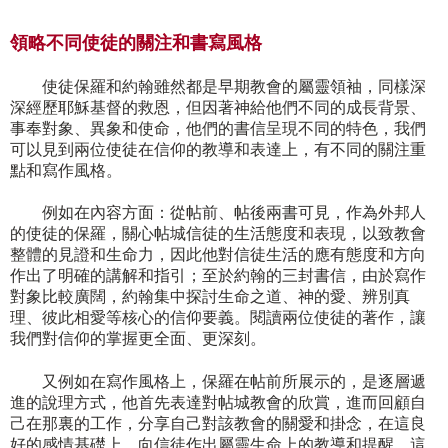
領略不同使徒的關注和書寫風格
使徒保羅和約翰雖然都是早期教會的屬靈領袖，同樣深
深經歷耶穌基督的救恩，但因著神給他們不同的成長背景、
事奉對象、異象和使命，他們的書信呈現不同的特色，我們
可以見到兩位使徒在信仰的教導和表達上，有不同的關注重
點和寫作風格。
例如在內容方面：從帖前、帖後兩書可見，作為外邦人
的使徒的保羅，關心帖城信徒的生活態度和表現，以致教會
整體的見證和生命力，因此他對信徒生活的應有態度和方向
作出了明確的講解和指引；至於約翰的三封書信，由於寫作
對象比較廣闊，約翰集中探討生命之道、神的愛、辨別真
理、彼此相愛等核心的信仰要義。閱讀兩位使徒的著作，讓
我們對信仰的掌握更全面、更深刻。
又例如在寫作風格上，保羅在帖前所展示的，是逐層遞
進的說理方式，他首先表達對帖城教會的欣賞，進而回顧自
己在那裏的工作，分享自己對該教會的關愛和掛念，在這良
好的感情基礎上，向信徒作出屬靈生命上的教導和提醒，這