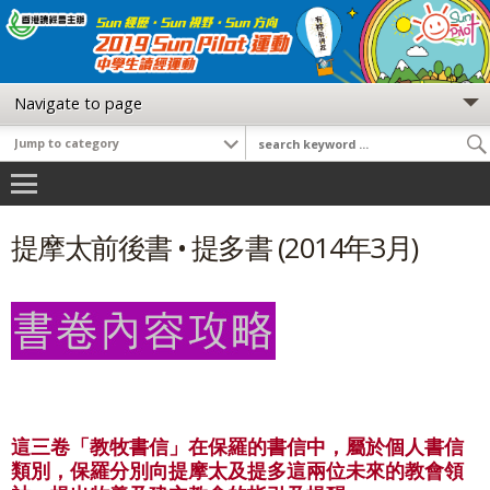
提摩太前後書 • 提多書 (2014年3月)
這三卷「教牧書信」在保羅的書信中，屬於個人書信
類別，保羅分別向提摩太及提多這兩位未來的教會領