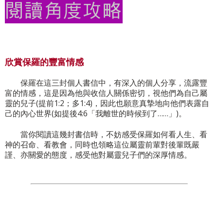
欣賞保羅的豐富情感
保羅在這三封個人書信中，有深入的個人分享，流露豐
富的情感，這是因為他與收信人關係密切，視他們為自己屬
靈的兒子(提前1:2；多1:4)，因此也願意真摯地向他們表露自
己的內心世界(如提後4:6「我離世的時候到了……」)。
當你閱讀這幾封書信時，不妨感受保羅如何看人生、看
神的召命、看教會，同時也領略這位屬靈前輩對後輩既嚴
謹、亦關愛的態度，感受他對屬靈兒子們的深厚情感。