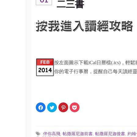
二三書
按左面圖示下載iCal日曆檔(.ics)，輕鬆
你的電子行事曆，提醒自己每天讀經
C
C
C
C
l
l
l
l
i
i
i
i
c
c
c
c
k
k
k
k
t
t
t
t
o
o
o
o
s
s
s
s
伴你高飛
,
帖撒羅尼迦前書
,
帖撒羅尼迦後書
,
約翰
h
h
h
h