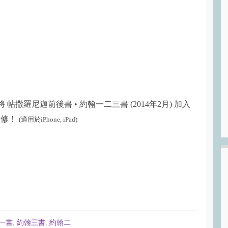
將 帖撒羅尼迦前後書 • 約翰一二三書 (2014年2月) 加入
靈修！
(適用於iPhone, iPad)
一書
,
約翰三書
,
約翰二