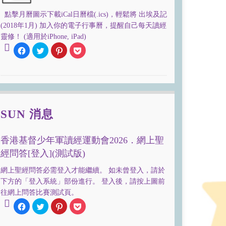
點擊月曆圖示下載iCal日曆檔(.ics)，輕鬆將 出埃及記
(2018年1月) 加入你的電子行事曆，提醒自己每天讀經
靈修！ (適用於iPhone, iPad)
Click
Click
Click
Click
to
to
to
to
share
share
share
share
on
on
on
on
Facebook
Twitter
Pinterest
Pocket
(Opens
(Opens
(Opens
(Opens
in
in
in
in
new
new
new
new
window)
window)
window)
window)
SUN 消息
香港基督少年軍讀經運動會2026．網上聖
經問答[登入](測試版)
網上聖經問答必需登入才能繼續。 如未曾登入，請於
下方的「登入系統」部份進行。 登入後，請按上圖前
往網上問答比賽測試頁。
Click
Click
Click
Click
to
to
to
to
share
share
share
share
on
on
on
on