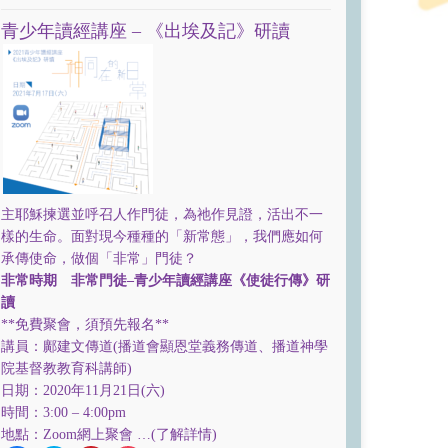
Facebook
Twitter
Pinterest
Pocket
(Opens
(Opens
(Opens
(Opens
in
in
in
in
青少年讀經講座 – 《出埃及記》研讀
new
new
new
new
window)
window)
window)
window)
主耶穌揀選並呼召人作門徒，為祂作見證，活出不一
樣的生命。面對現今種種的「新常態」，我們應如何
承傳使命，做個「非常」門徒？
非常時期 非常門徒–青少年讀經講座《使徒行傳》研
讀
**免費聚會，須預先報名**
講員：鄺建文傳道(播道會顯恩堂義務傳道、播道神學
院基督教教育科講師)
日期：2020年11月21日(六)
時間：3:00 – 4:00pm
地點：Zoom網上聚會 …
(了解詳情)