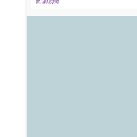
書
,
讀經攻略
a
a
a
a
r
r
r
r
e
e
e
e
o
o
o
o
n
n
n
n
F
T
P
P
a
w
i
o
c
i
n
c
e
t
t
k
b
t
e
e
o
e
r
t
o
r
e
(
k
(
s
O
(
O
t
p
O
p
(
e
p
e
O
n
e
n
p
s
n
s
e
i
s
i
n
n
i
n
s
n
n
n
i
e
n
e
n
w
e
w
n
w
w
w
e
i
w
i
w
n
i
n
w
d
n
d
i
o
d
o
n
w
o
w
d
)
w
)
o
)
w
)