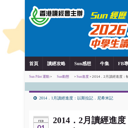
首頁
讀經攻略
Sun感想
牛集
FB
>
>
> 2014．2月讀經進
Sun Pilot 運動
Sun動態
Sun進度
2014．1月讀經進度：以斯拉記．尼希米記
2014．2月讀經
FEB
01