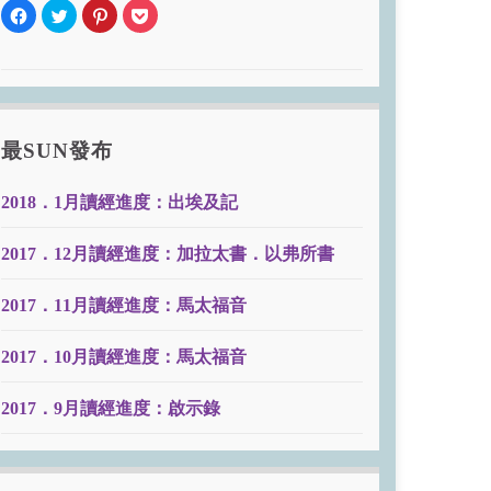
Click
Click
Click
Click
to
to
to
to
share
share
share
share
on
on
on
on
Facebook
Twitter
Pinterest
Pocket
(Opens
(Opens
(Opens
(Opens
in
in
in
in
new
new
new
new
window)
window)
window)
window)
最SUN發布
2018．1月讀經進度：出埃及記
2017．12月讀經進度：加拉太書．以弗所書
2017．11月讀經進度：馬太福音
2017．10月讀經進度：馬太福音
2017．9月讀經進度：啟示錄