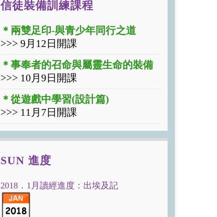
信徒裝備訓練課程
＊兩雙足印-與青少年同行之道
>>> 9月12日開課
＊事奉者的召命與屬靈生命的裝備
>>> 10月9日開課
＊從遊戲中學習(設計篇)
>>> 11月7日開課
SUN 進度
2018．1月讀經進度：出埃及記